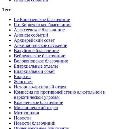
Теги
I-е Бирюченское благочиние
II-е Бирюченское благочиние
Алексеевское благочиние
Анонсы событий
Архиерейский совет
Архипастырское служение
Валуйское благочиние
Вейделевское благочиние
Волоконовское благочиние
Епархиальные отделы
Епархиальный совет
Епархия
Женсовет
Историко-архивный отдел
Комиссия по противодействию алкогольной и
наркотической угрозам
Красненское благочиние
Миссионерский отдел
Митрополия
Новости
Новости благочиний
Общецерковные документы