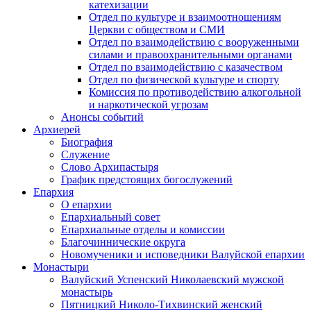
катехизации
Отдел по культуре и взаимоотношениям
Церкви с обществом и СМИ
Отдел по взаимодействию с вооруженными
силами и правоохранительными органами
Отдел по взаимодействию с казачеством
Отдел по физической культуре и спорту
Комиссия по противодействию алкогольной
и наркотической угрозам
Анонсы событий
Архиерей
Биография
Служение
Слово Архипастыря
График предстоящих богослужений
Епархия
О епархии
Епархиальный совет
Епархиальные отделы и комиссии
Благочиннические округа
Новомученики и исповедники Валуйской епархии
Монастыри
Валуйский Успенский Николаевский мужской
монастырь
Пятницкий Николо-Тихвинский женский