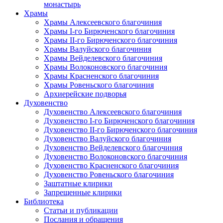
монастырь
Храмы
Храмы Алексеевского благочиния
Храмы I-го Бирюченского благочиния
Храмы II-го Бирюченского благочиния
Храмы Валуйского благочиния
Храмы Вейделевского благочиния
Храмы Волоконовского благочиния
Храмы Красненского благочиния
Храмы Ровеньского благочиния
Архиерейские подворья
Духовенство
Духовенство Алексеевского благочиния
Духовенство I-го Бирюченского благочиния
Духовенство II-го Бирюченского благочиния
Духовенство Валуйского благочиния
Духовенство Вейделевского благочиния
Духовенство Волоконовского благочиния
Духовенство Красненского благочиния
Духовенство Ровеньского благочиния
Заштатные клирики
Запрещенные клирики
Библиотека
Статьи и публикации
Послания и обращения