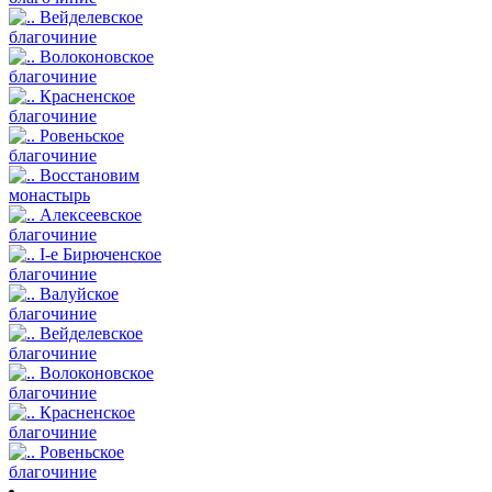
Вейделевское
благочиние
Волоконовское
благочиние
Красненское
благочиние
Ровеньское
благочиние
Восстановим
монастырь
Алексеевское
благочиние
I-е Бирюченское
благочиние
Валуйское
благочиние
Вейделевское
благочиние
Волоконовское
благочиние
Красненское
благочиние
Ровеньское
благочиние