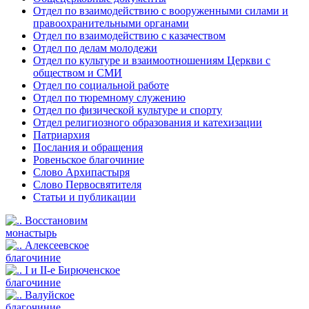
Отдел по взаимодействию с вооруженными силами и
правоохранительными органами
Отдел по взаимодействию с казачеством
Отдел по делам молодежи
Отдел по культуре и взаимоотношениям Церкви с
обществом и СМИ
Отдел по социальной работе
Отдел по тюремному служению
Отдел по физической культуре и спорту
Отдел религиозного образования и катехизации
Патриархия
Послания и обращения
Ровеньское благочиние
Слово Архипастыря
Слово Первосвятителя
Статьи и публикации
Восстановим
монастырь
Алексеевское
благочиние
I и II-е Бирюченское
благочиние
Валуйское
благочиние