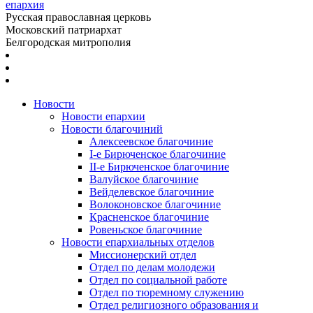
епархия
Русская православная церковь
Московский патриархат
Белгородская митрополия
Новости
Новости епархии
Новости благочиний
Алексеевское благочиние
I-е Бирюченское благочиние
II-е Бирюченское благочиние
Валуйское благочиние
Вейделевское благочиние
Волоконовское благочиние
Красненское благочиние
Ровеньское благочиние
Новости епархиальных отделов
Миссионерский отдел
Отдел по делам молодежи
Отдел по социальной работе
Отдел по тюремному служению
Отдел религиозного образования и