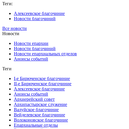
Теги:
Алексеевское благочиние
Новости благочиний
Все новости
Новости
Новости епархии
Новости благочиний
Новости епархиальных отделов
Анонсы событий
Теги
I-е Бирюченское благочиние
II-е Бирюченское благочиние
Алексеевское благочиние
Анонсы событий
Архиерейский совет
Архипастырское служение
Валуйское благочиние
Вейделевское благочиние
Волоконовское благочиние
Епархиальные отделы