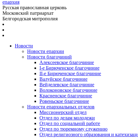
епархия
Русская православная церковь
Московский патриархат
Белгородская митрополия
Новости
Новости епархии
Новости благочиний
Алексеевское благочиние
I-е Бирюченское благочиние
II-е Бирюченское благочиние
Валуйское благочиние
Вейделевское благочиние
Волоконовское благочиние
Красненское благочиние
Ровеньское благочиние
Новости епархиальных отделов
Миссионерский отдел
Отдел по делам молодежи
Отдел по социальной работе
Отдел по тюремному служению
Отдел религиозного образования и катехизац