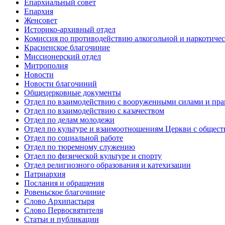
Епархиальный совет
Епархия
Женсовет
Историко-архивный отдел
Комиссия по противодействию алкогольной и наркотичес
Красненское благочиние
Миссионерский отдел
Митрополия
Новости
Новости благочиний
Общецерковные документы
Отдел по взаимодействию с вооруженными силами и пр
Отдел по взаимодействию с казачеством
Отдел по делам молодежи
Отдел по культуре и взаимоотношениям Церкви с общес
Отдел по социальной работе
Отдел по тюремному служению
Отдел по физической культуре и спорту
Отдел религиозного образования и катехизации
Патриархия
Послания и обращения
Ровеньское благочиние
Слово Архипастыря
Слово Первосвятителя
Статьи и публикации