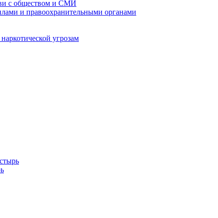
кви с обществом и СМИ
илами и правоохранительными органами
 наркотической угрозам
стырь
ь