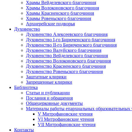
Храмы Вейделевского благочиния
Храмы Волоконовского благочиния
Храмы Красненского благочиния
Храмы Ровеньского благочиния
Архиерейские подворья
Духовенство
Духовенство Алексеевского благочиния
Духовенство I-го Бирюченского благочиния
Духовенство II-го Бирюченского благочиния
Духовенство Валуйского благочиния
Духовенство Вейделевского благочиния
Духовенство Волоконовского благочиния
Духовенство Красненского благочиния
Духовенство Ровеньского благочиния
Заштатные клирики
Запрещенные клирики
Библиотека
Статьи и публикации
Послания и обращения
Общецерковные документы
Материалы работы епархиальных образовательных
V Митрофановские чтения
VI Митрофановские чтения
VII Митрофановские чтения
Контакты