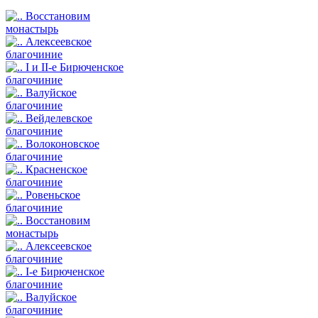
Восстановим
монастырь
Алексеевское
благочиние
I и II-е Бирюченское
благочиние
Валуйское
благочиние
Вейделевское
благочиние
Волоконовское
благочиние
Красненское
благочиние
Ровеньское
благочиние
Восстановим
монастырь
Алексеевское
благочиние
I-е Бирюченское
благочиние
Валуйское
благочиние