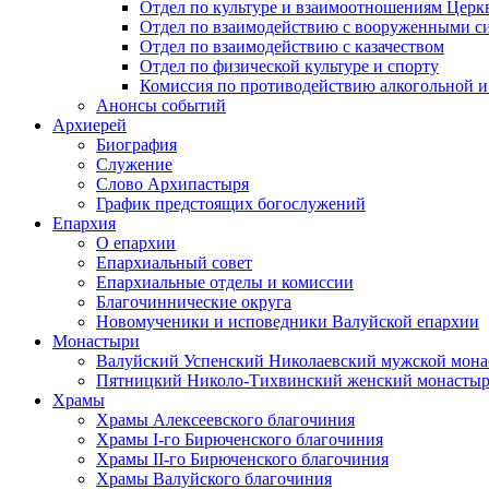
Отдел по культуре и взаимоотношениям Цер
Отдел по взаимодействию с вооруженными с
Отдел по взаимодействию с казачеством
Отдел по физической культуре и спорту
Комиссия по противодействию алкогольной и
Анонсы событий
Архиерей
Биография
Служение
Слово Архипастыря
График предстоящих богослужений
Епархия
О епархии
Епархиальный совет
Епархиальные отделы и комиссии
Благочиннические округа
Новомученики и исповедники Валуйской епархии
Монастыри
Валуйский Успенский Николаевский мужской мона
Пятницкий Николо-Тихвинский женский монастыр
Храмы
Храмы Алексеевского благочиния
Храмы I-го Бирюченского благочиния
Храмы II-го Бирюченского благочиния
Храмы Валуйского благочиния