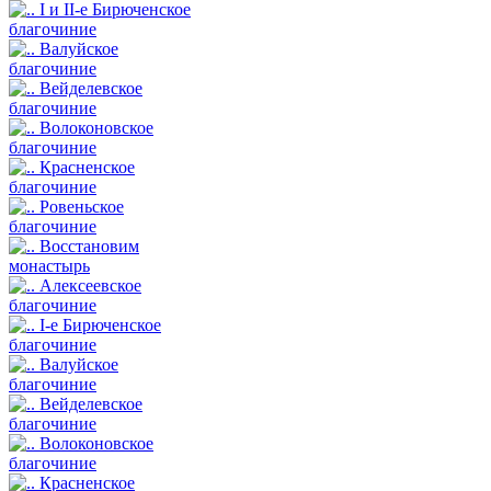
I и II-е Бирюченское
благочиние
Валуйское
благочиние
Вейделевское
благочиние
Волоконовское
благочиние
Красненское
благочиние
Ровеньское
благочиние
Восстановим
монастырь
Алексеевское
благочиние
I-е Бирюченское
благочиние
Валуйское
благочиние
Вейделевское
благочиние
Волоконовское
благочиние
Красненское