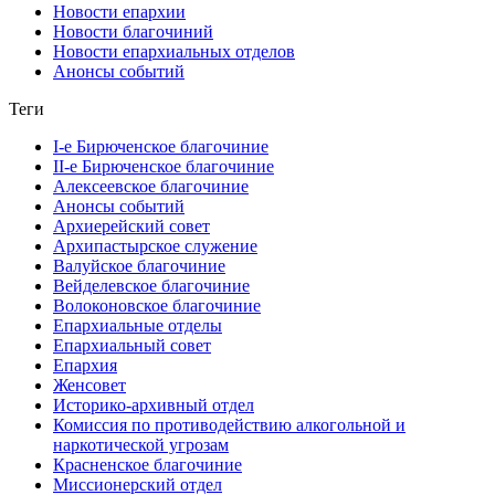
Новости епархии
Новости благочиний
Новости епархиальных отделов
Анонсы событий
Теги
I-е Бирюченское благочиние
II-е Бирюченское благочиние
Алексеевское благочиние
Анонсы событий
Архиерейский совет
Архипастырское служение
Валуйское благочиние
Вейделевское благочиние
Волоконовское благочиние
Епархиальные отделы
Епархиальный совет
Епархия
Женсовет
Историко-архивный отдел
Комиссия по противодействию алкогольной и
наркотической угрозам
Красненское благочиние
Миссионерский отдел