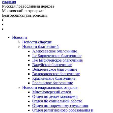
епархия
Русская православная церковь
Московский патриархат
Белгородская митрополия
Новости
Новости епархии
Новости благочиний
Алексеевское благочиние
I-е Бирюченское благочиние
II-е Бирюченское благочиние
Валуйское благочиние
Вейделевское благочиние
Волоконовское благочиние
Красненское благочиние
Ровеньское благочиние
Новости епархиальных отделов
Миссионерский отдел
Отдел по делам молодежи
Отдел по социальной работе
Отдел по тюремному служению
Отдел религиозного образования и