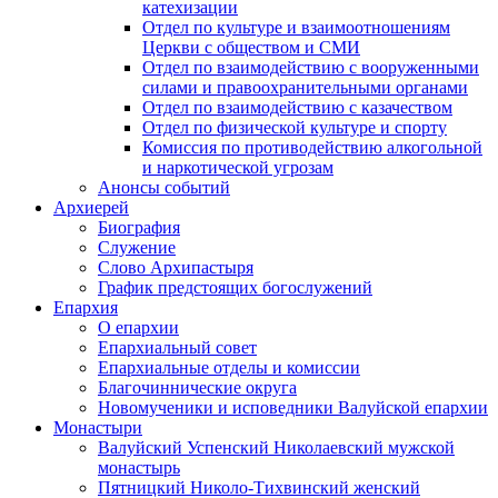
катехизации
Отдел по культуре и взаимоотношениям
Церкви с обществом и СМИ
Отдел по взаимодействию с вооруженными
силами и правоохранительными органами
Отдел по взаимодействию с казачеством
Отдел по физической культуре и спорту
Комиссия по противодействию алкогольной
и наркотической угрозам
Анонсы событий
Архиерей
Биография
Служение
Слово Архипастыря
График предстоящих богослужений
Епархия
О епархии
Епархиальный совет
Епархиальные отделы и комиссии
Благочиннические округа
Новомученики и исповедники Валуйской епархии
Монастыри
Валуйский Успенский Николаевский мужской
монастырь
Пятницкий Николо-Тихвинский женский