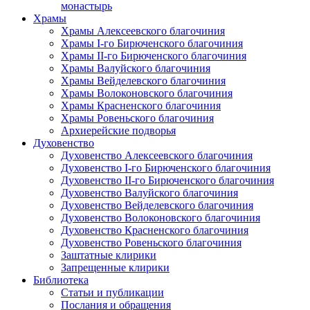
монастырь
Храмы
Храмы Алексеевского благочиния
Храмы I-го Бирюченского благочиния
Храмы II-го Бирюченского благочиния
Храмы Валуйского благочиния
Храмы Вейделевского благочиния
Храмы Волоконовского благочиния
Храмы Красненского благочиния
Храмы Ровеньского благочиния
Архиерейские подворья
Духовенство
Духовенство Алексеевского благочиния
Духовенство I-го Бирюченского благочиния
Духовенство II-го Бирюченского благочиния
Духовенство Валуйского благочиния
Духовенство Вейделевского благочиния
Духовенство Волоконовского благочиния
Духовенство Красненского благочиния
Духовенство Ровеньского благочиния
Заштатные клирики
Запрещенные клирики
Библиотека
Статьи и публикации
Послания и обращения