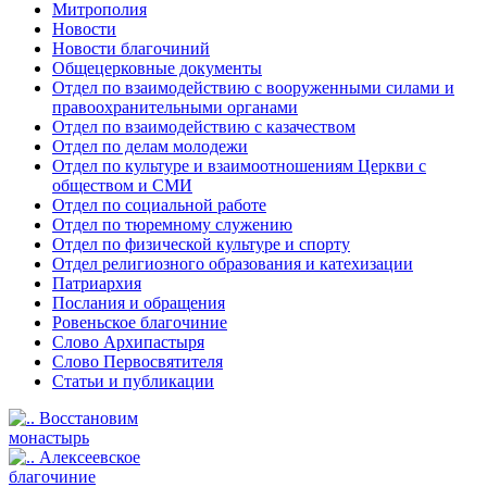
Митрополия
Новости
Новости благочиний
Общецерковные документы
Отдел по взаимодействию с вооруженными силами и
правоохранительными органами
Отдел по взаимодействию с казачеством
Отдел по делам молодежи
Отдел по культуре и взаимоотношениям Церкви с
обществом и СМИ
Отдел по социальной работе
Отдел по тюремному служению
Отдел по физической культуре и спорту
Отдел религиозного образования и катехизации
Патриархия
Послания и обращения
Ровеньское благочиние
Слово Архипастыря
Слово Первосвятителя
Статьи и публикации
Восстановим
монастырь
Алексеевское
благочиние