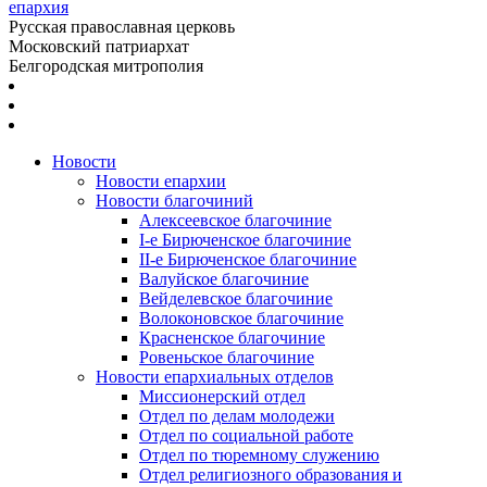
епархия
Русская православная церковь
Московский патриархат
Белгородская митрополия
Новости
Новости епархии
Новости благочиний
Алексеевское благочиние
I-е Бирюченское благочиние
II-е Бирюченское благочиние
Валуйское благочиние
Вейделевское благочиние
Волоконовское благочиние
Красненское благочиние
Ровеньское благочиние
Новости епархиальных отделов
Миссионерский отдел
Отдел по делам молодежи
Отдел по социальной работе
Отдел по тюремному служению
Отдел религиозного образования и