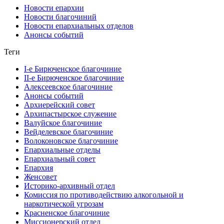
Новости епархии
Новости благочиний
Новости епархиальных отделов
Анонсы событий
Теги
I-е Бирюченское благочиние
II-е Бирюченское благочиние
Алексеевское благочиние
Анонсы событий
Архиерейский совет
Архипастырское служение
Валуйское благочиние
Вейделевское благочиние
Волоконовское благочиние
Епархиальные отделы
Епархиальный совет
Епархия
Женсовет
Историко-архивный отдел
Комиссия по противодействию алкогольной и
наркотической угрозам
Красненское благочиние
Миссионерский отдел