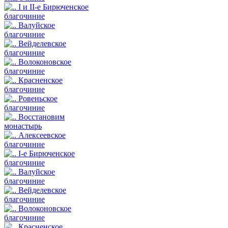
I и II-е Бирюченское
благочиние
Валуйское
благочиние
Вейделевское
благочиние
Волоконовское
благочиние
Красненское
благочиние
Ровеньское
благочиние
Восстановим
монастырь
Алексеевское
благочиние
I-е Бирюченское
благочиние
Валуйское
благочиние
Вейделевское
благочиние
Волоконовское
благочиние
Красненское