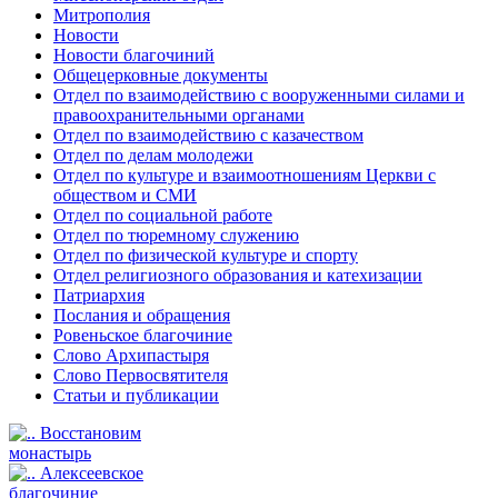
Митрополия
Новости
Новости благочиний
Общецерковные документы
Отдел по взаимодействию с вооруженными силами и
правоохранительными органами
Отдел по взаимодействию с казачеством
Отдел по делам молодежи
Отдел по культуре и взаимоотношениям Церкви с
обществом и СМИ
Отдел по социальной работе
Отдел по тюремному служению
Отдел по физической культуре и спорту
Отдел религиозного образования и катехизации
Патриархия
Послания и обращения
Ровеньское благочиние
Слово Архипастыря
Слово Первосвятителя
Статьи и публикации
Восстановим
монастырь
Алексеевское
благочиние