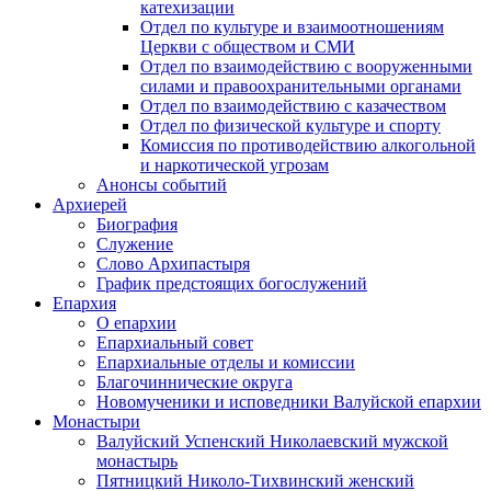
катехизации
Отдел по культуре и взаимоотношениям
Церкви с обществом и СМИ
Отдел по взаимодействию с вооруженными
силами и правоохранительными органами
Отдел по взаимодействию с казачеством
Отдел по физической культуре и спорту
Комиссия по противодействию алкогольной
и наркотической угрозам
Анонсы событий
Архиерей
Биография
Служение
Слово Архипастыря
График предстоящих богослужений
Епархия
О епархии
Епархиальный совет
Епархиальные отделы и комиссии
Благочиннические округа
Новомученики и исповедники Валуйской епархии
Монастыри
Валуйский Успенский Николаевский мужской
монастырь
Пятницкий Николо-Тихвинский женский