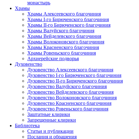
монастырь
Храмы
Храмы Алексеевского благочиния
Храмы I-го Бирюченского благочиния
Храмы II-го Бирюченского благочиния
Храмы Валуйского благочиния
Храмы Вейделевского благочиния
Храмы Волоконовского благочиния
Храмы Красненского благочиния
Храмы Ровеньского благочиния
Архиерейские подворья
Духовенство
Духовенство Алексеевского благочиния
Духовенство I-го Бирюченского благочиния
Духовенство II-го Бирюченского благочиния
Духовенство Валуйского благочиния
Духовенство Вейделевского благочиния
Духовенство Волоконовского благочиния
Духовенство Красненского благочиния
Духовенство Ровеньского благочиния
Заштатные клирики
Запрещенные клирики
Библиотека
Статьи и публикации
Послания и обращения