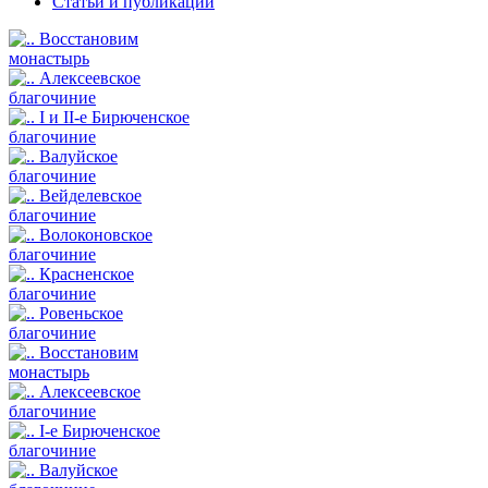
Статьи и публикации
Восстановим
монастырь
Алексеевское
благочиние
I и II-е Бирюченское
благочиние
Валуйское
благочиние
Вейделевское
благочиние
Волоконовское
благочиние
Красненское
благочиние
Ровеньское
благочиние
Восстановим
монастырь
Алексеевское
благочиние
I-е Бирюченское
благочиние
Валуйское