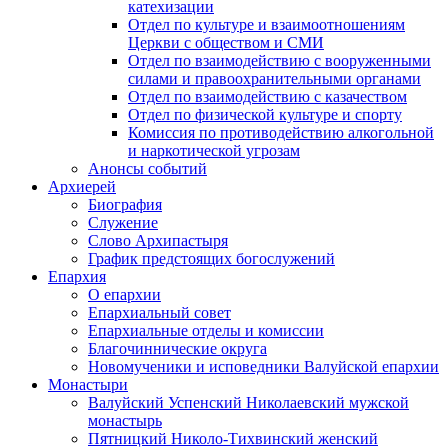
катехизации
Отдел по культуре и взаимоотношениям
Церкви с обществом и СМИ
Отдел по взаимодействию с вооруженными
силами и правоохранительными органами
Отдел по взаимодействию с казачеством
Отдел по физической культуре и спорту
Комиссия по противодействию алкогольной
и наркотической угрозам
Анонсы событий
Архиерей
Биография
Служение
Слово Архипастыря
График предстоящих богослужений
Епархия
О епархии
Епархиальный совет
Епархиальные отделы и комиссии
Благочиннические округа
Новомученики и исповедники Валуйской епархии
Монастыри
Валуйский Успенский Николаевский мужской
монастырь
Пятницкий Николо-Тихвинский женский