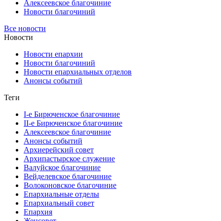
Алексеевское благочиние
Новости благочиний
Все новости
Новости
Новости епархии
Новости благочиний
Новости епархиальных отделов
Анонсы событий
Теги
I-е Бирюченское благочиние
II-е Бирюченское благочиние
Алексеевское благочиние
Анонсы событий
Архиерейский совет
Архипастырское служение
Валуйское благочиние
Вейделевское благочиние
Волоконовское благочиние
Епархиальные отделы
Епархиальный совет
Епархия
Женсовет