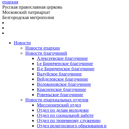
епархия
Русская православная церковь
Московский патриархат
Белгородская митрополия
Новости
Новости епархии
Новости благочиний
Алексеевское благочиние
I-е Бирюченское благочиние
II-е Бирюченское благочиние
Валуйское благочиние
Вейделевское благочиние
Волоконовское благочиние
Красненское благочиние
Ровеньское благочиние
Новости епархиальных отделов
Миссионерский отдел
Отдел по делам молодежи
Отдел по социальной работе
Отдел по тюремному служению
Отдел религиозного образования и