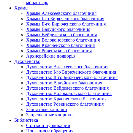
монастырь
Храмы
Храмы Алексеевского благочиния
Храмы I-го Бирюченского благочиния
Храмы II-го Бирюченского благочиния
Храмы Валуйского благочиния
Храмы Вейделевского благочиния
Храмы Волоконовского благочиния
Храмы Красненского благочиния
Храмы Ровеньского благочиния
Архиерейские подворья
Духовенство
Духовенство Алексеевского благочиния
Духовенство I-го Бирюченского благочиния
Духовенство II-го Бирюченского благочиния
Духовенство Валуйского благочиния
Духовенство Вейделевского благочиния
Духовенство Волоконовского благочиния
Духовенство Красненского благочиния
Духовенство Ровеньского благочиния
Заштатные клирики
Запрещенные клирики
Библиотека
Статьи и публикации
Послания и обращения