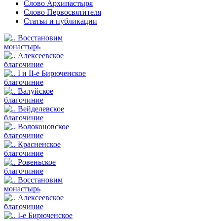
Слово Архипастыря
Слово Первосвятителя
Статьи и публикации
Восстановим
монастырь
Алексеевское
благочиние
I и II-е Бирюченское
благочиние
Валуйское
благочиние
Вейделевское
благочиние
Волоконовское
благочиние
Красненское
благочиние
Ровеньское
благочиние
Восстановим
монастырь
Алексеевское
благочиние
I-е Бирюченское