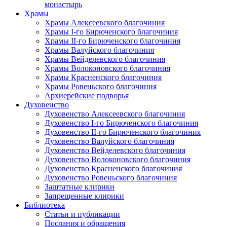
монастырь
Храмы
Храмы Алексеевского благочиния
Храмы I-го Бирюченского благочиния
Храмы II-го Бирюченского благочиния
Храмы Валуйского благочиния
Храмы Вейделевского благочиния
Храмы Волоконовского благочиния
Храмы Красненского благочиния
Храмы Ровеньского благочиния
Архиерейские подворья
Духовенство
Духовенство Алексеевского благочиния
Духовенство I-го Бирюченского благочиния
Духовенство II-го Бирюченского благочиния
Духовенство Валуйского благочиния
Духовенство Вейделевского благочиния
Духовенство Волоконовского благочиния
Духовенство Красненского благочиния
Духовенство Ровеньского благочиния
Заштатные клирики
Запрещенные клирики
Библиотека
Статьи и публикации
Послания и обращения