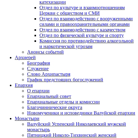
катехизации
Отдел по культуре и взаимоотношениям
Церкви с обществом и СМИ
Отдел по взаимодействию с вооруженными
силами и правоохранительными органами
Отдел по взаимодействию с казачеством
Отдел по физической культуре и спорту
Комиссия по противодействию алкогольной
и наркотической угрозам
Анонсы событий
Архиерей
Биография
Служение
Слово Архипастыря
График предстоящих богослужений
Епархия
О епархии
Епархиальный совет
Епархиальные отделы и комиссии
Благочиннические округа
Новомученики и исповедники Валуйской епархии
Монастыри
Валуйский Успенский Николаевский мужской
монастырь
Пятницкий Николо-Тихвинский женский