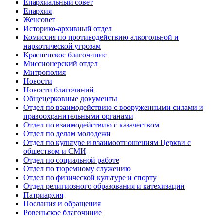
Епархиальный совет
Епархия
Женсовет
Историко-архивный отдел
Комиссия по противодействию алкогольной и
наркотической угрозам
Красненское благочиние
Миссионерский отдел
Митрополия
Новости
Новости благочиний
Общецерковные документы
Отдел по взаимодействию с вооруженными силами и
правоохранительными органами
Отдел по взаимодействию с казачеством
Отдел по делам молодежи
Отдел по культуре и взаимоотношениям Церкви с
обществом и СМИ
Отдел по социальной работе
Отдел по тюремному служению
Отдел по физической культуре и спорту
Отдел религиозного образования и катехизации
Патриархия
Послания и обращения
Ровеньское благочиние