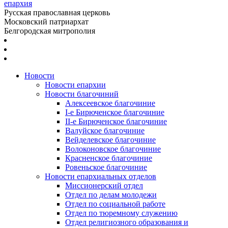
епархия
Русская православная церковь
Московский патриархат
Белгородская митрополия
Новости
Новости епархии
Новости благочиний
Алексеевское благочиние
I-е Бирюченское благочиние
II-е Бирюченское благочиние
Валуйское благочиние
Вейделевское благочиние
Волоконовское благочиние
Красненское благочиние
Ровеньское благочиние
Новости епархиальных отделов
Миссионерский отдел
Отдел по делам молодежи
Отдел по социальной работе
Отдел по тюремному служению
Отдел религиозного образования и