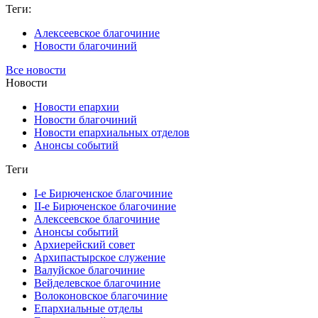
Теги:
Алексеевское благочиние
Новости благочиний
Все новости
Новости
Новости епархии
Новости благочиний
Новости епархиальных отделов
Анонсы событий
Теги
I-е Бирюченское благочиние
II-е Бирюченское благочиние
Алексеевское благочиние
Анонсы событий
Архиерейский совет
Архипастырское служение
Валуйское благочиние
Вейделевское благочиние
Волоконовское благочиние
Епархиальные отделы