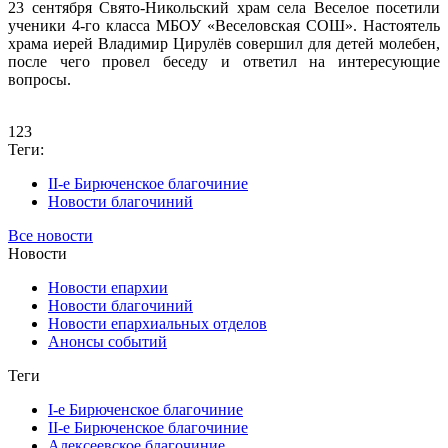
23 сентября Свято-Никольский храм села Веселое посетили
ученики 4-го класса МБОУ «Веселовская СОШ». Настоятель
храма иерей Владимир Цирулёв совершил для детей молебен,
после чего провел беседу и ответил на интересующие
вопросы.
123
Теги:
II-е Бирюченское благочиние
Новости благочиний
Все новости
Новости
Новости епархии
Новости благочиний
Новости епархиальных отделов
Анонсы событий
Теги
I-е Бирюченское благочиние
II-е Бирюченское благочиние
Алексеевское благочиние