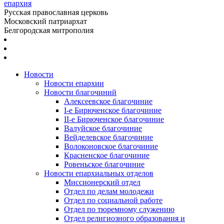
епархия
Русская православная церковь
Московский патриархат
Белгородская митрополия
Новости
Новости епархии
Новости благочиний
Алексеевское благочиние
I-е Бирюченское благочиние
II-е Бирюченское благочиние
Валуйское благочиние
Вейделевское благочиние
Волоконовское благочиние
Красненское благочиние
Ровеньское благочиние
Новости епархиальных отделов
Миссионерский отдел
Отдел по делам молодежи
Отдел по социальной работе
Отдел по тюремному служению
Отдел религиозного образования и