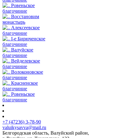
Ровеньское
благочиние
Восстановим
монастырь
Алексеевское
благочиние
I-е Бирюченское
благочиние
Валуйское
благочиние
Вейделевское
благочиние
Волоконовское
благочиние
Красненское
благочиние
Ровеньское
благочиние
+7 (47236) 3-78-90
valuikysavva@mail.ru
Белгородская область, Валуйский район,