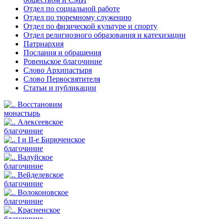
Отдел по социальной работе
Отдел по тюремному служению
Отдел по физической культуре и спорту
Отдел религиозного образования и катехизации
Патриархия
Послания и обращения
Ровеньское благочиние
Слово Архипастыря
Слово Первосвятителя
Статьи и публикации
Восстановим
монастырь
Алексеевское
благочиние
I и II-е Бирюченское
благочиние
Валуйское
благочиние
Вейделевское
благочиние
Волоконовское
благочиние
Красненское
благочиние