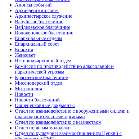
Анонсы событий
Архиерейский совет
Архипастырское служение
Валуйское благочиние
Вейделевское благочиние
Волоконовское благочиние
Епархиальные отделы
Епархиальный совет
Епархия
Женсовет
Историко-архивный отдел
Комиссия по противодействию алкогольной и
наркотической угрозам
Красненское благочиние
Миссионерский отдел
Митрополия
Новости
Новости благочиний
Общецерковные документы
Отдел по взаимодействию с вооруженными силами и
правоохранительными органами
Отдел по взаимодействию с казачеством
Отдел по делам молодежи
Отдел по культуре и взаимоотношениям Церкви с
обществом и СМИ