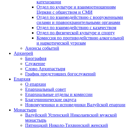
катехизации
Отдел по культуре и взаимоотношениям
Церкви с обществом и СМИ
Отдел по взаимодействию с вооруженными
силами и правоохранительными органами
Отдел по взаимодействию с казачеством
Отдел по физической культуре и спорту
Комиссия по противодействию алкогольной
и наркотической угрозам
Анонсы событий
Архиерей
Биография
Служение
Слово Архипастыря
График предстоящих богослужений
Епархия
О епархии
Епархиальный совет
Епархиальные отделы и комиссии
Благочиннические округа
Новомученики и исповедники Валуйской епархии
Монастыри
Валуйский Успенский Николаевский мужской
монастырь
Пятницкий Николо-Тихвинский женский