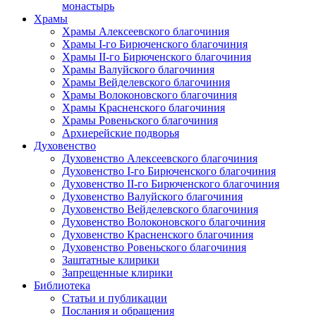
монастырь
Храмы
Храмы Алексеевского благочиния
Храмы I-го Бирюченского благочиния
Храмы II-го Бирюченского благочиния
Храмы Валуйского благочиния
Храмы Вейделевского благочиния
Храмы Волоконовского благочиния
Храмы Красненского благочиния
Храмы Ровеньского благочиния
Архиерейские подворья
Духовенство
Духовенство Алексеевского благочиния
Духовенство I-го Бирюченского благочиния
Духовенство II-го Бирюченского благочиния
Духовенство Валуйского благочиния
Духовенство Вейделевского благочиния
Духовенство Волоконовского благочиния
Духовенство Красненского благочиния
Духовенство Ровеньского благочиния
Заштатные клирики
Запрещенные клирики
Библиотека
Статьи и публикации
Послания и обращения