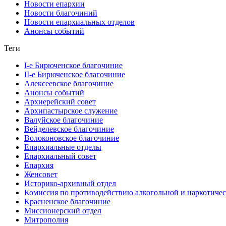
Новости епархии
Новости благочиний
Новости епархиальных отделов
Анонсы событий
Теги
I-е Бирюченское благочиние
II-е Бирюченское благочиние
Алексеевское благочиние
Анонсы событий
Архиерейский совет
Архипастырское служение
Валуйское благочиние
Вейделевское благочиние
Волоконовское благочиние
Епархиальные отделы
Епархиальный совет
Епархия
Женсовет
Историко-архивный отдел
Комиссия по противодействию алкогольной и наркотичес
Красненское благочиние
Миссионерский отдел
Митрополия