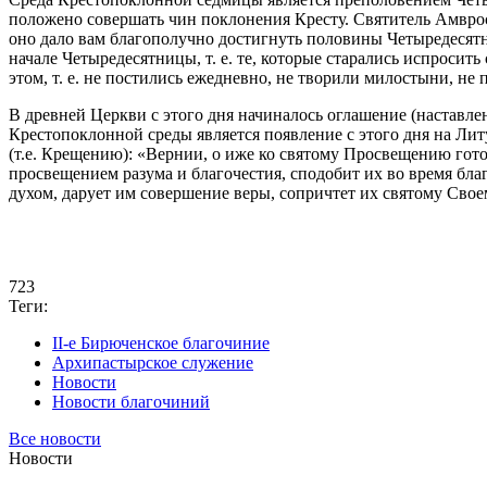
положено совершать чин поклонения Кресту. Святитель Амврос
оно дало вам благополучно достигнуть половины Четыредесятниц
начале Четыредесятницы, т. е. те, которые старались испросит
этом, т. е. не постились ежедневно, не творили милостыни, не
В древней Церкви с этого дня начиналось оглашение (наставл
Крестопоклонной среды является появление с этого дня на Л
(т.е. Крещению): «Вернии, о иже ко святому Просвещению гото
просвещением разума и благочестия, сподобит их во время бла
духом, дарует им совершение веры, сопричтет их святому Свое
723
Теги:
II-е Бирюченское благочиние
Архипастырское служение
Новости
Новости благочиний
Все новости
Новости