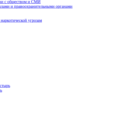
кви с обществом и СМИ
илами и правоохранительными органами
 наркотической угрозам
стырь
ь