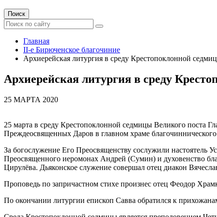
Поиск
Главная
II-е Бирюченское благочиние
Архиерейская литургия в среду Крестопоклонной седми
Архиерейская литургия в среду Крест
25 МАРТА 2020
25 марта в среду Крестопоклонной седмицы Великого поста Г
Преждеосвященных Даров в главном храме благочиннического 
За богослужение Его Преосвященству сослужили настоятель Ус
Преосвященного иеромонах Андрей (Сумин) и духовенство бла
Цирулёва. Дьяконское служение совершал отец диакон Вячесла
Проповедь по запричастном стихе произнес отец Феодор Храм
По окончании литургии епископ Савва обратился к прихожана
Среда Крестопоклонной седмицы является преполовением Четыре