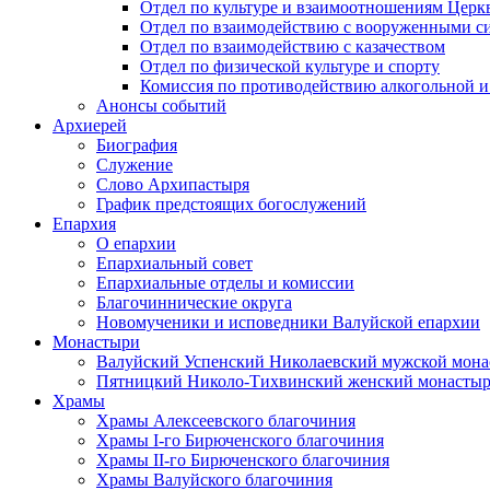
Отдел по культуре и взаимоотношениям Цер
Отдел по взаимодействию с вооруженными с
Отдел по взаимодействию с казачеством
Отдел по физической культуре и спорту
Комиссия по противодействию алкогольной и
Анонсы событий
Архиерей
Биография
Служение
Слово Архипастыря
График предстоящих богослужений
Епархия
О епархии
Епархиальный совет
Епархиальные отделы и комиссии
Благочиннические округа
Новомученики и исповедники Валуйской епархии
Монастыри
Валуйский Успенский Николаевский мужской мона
Пятницкий Николо-Тихвинский женский монастыр
Храмы
Храмы Алексеевского благочиния
Храмы I-го Бирюченского благочиния
Храмы II-го Бирюченского благочиния
Храмы Валуйского благочиния