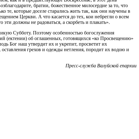
зблагодарите, братии, божественное милосердие за то, что
о те, которые доселе старались жить так, как они научены в
щением Церкви. А что касается до тех, кои небрегли о всем
о эти должны не радоваться, а скорбеть и плакать».
Великую Субботу. Поэтому особенностью богослужения
ний (ектении) об оглашенных, готовящихся «ко Просвещению»
одь Бог наш утвердит их и укрепит, просветит их
, оставления грехов и одежды нетления, породит их водою и
Пресс-служба Валуйской епархии