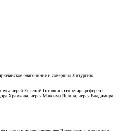
Бирючанское благочиние и совершил Литургию
руга иерей Евгений Готовкин, секретарь-референт
дора Храмкова, иерея Максима Яшина, иерея Владимира
ем, как и в предшествующее Воскресенье, в этот день