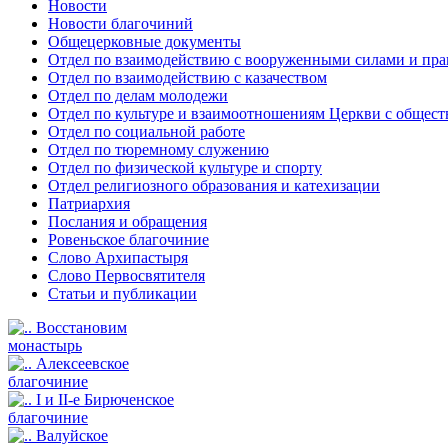
Новости
Новости благочиний
Общецерковные документы
Отдел по взаимодействию с вооруженными силами и пр
Отдел по взаимодействию с казачеством
Отдел по делам молодежи
Отдел по культуре и взаимоотношениям Церкви с общес
Отдел по социальной работе
Отдел по тюремному служению
Отдел по физической культуре и спорту
Отдел религиозного образования и катехизации
Патриархия
Послания и обращения
Ровеньское благочиние
Слово Архипастыря
Слово Первосвятителя
Статьи и публикации
Восстановим
монастырь
Алексеевское
благочиние
I и II-е Бирюченское
благочиние
Валуйское