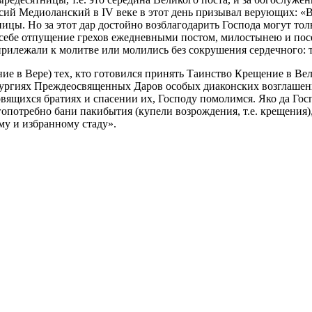
ий Медиоланский в IV веке в этот день призывал верующих: «Во
ы. Но за этот дар достойно возблагодарить Господа могут тольк
ь себе отпущение грехов ежедневными постом, милостынею и посе
 прилежали к молитве или молились без сокрушения сердечного: т
ение в Вере) тех, кто готовился принять Таинство Крещение в 
итургиях Преждеосвященных Даров особых диаконских возглаше
вящихся братиях и спасении их, Господу помолимся. Яко да Госп
гопотребно бани пакибытия (купели возрождения, т.е. крещения)
му и избранному стаду».