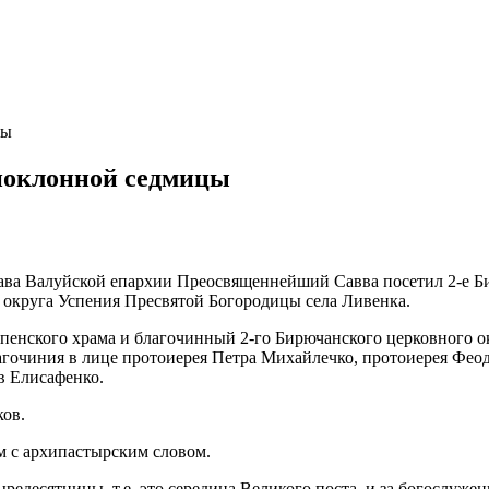
цы
опоклонной седмицы
лава Валуйской епархии Преосвященнейший Савва посетил 2-е 
округа Успения Пресвятой Богородицы села Ливенка.
пенского храма и благочинный 2-го Бирючанского церковного ок
гочиния в лице протоиерея Петра Михайлечко, протоиерея Фео
в Елисафенко.
ков.
м с архипастырским словом.
десятницы, т.е. это середина Великого поста, и за богослужени