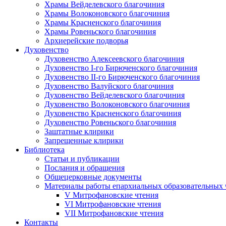
Храмы Вейделевского благочиния
Храмы Волоконовского благочиния
Храмы Красненского благочиния
Храмы Ровеньского благочиния
Архиерейские подворья
Духовенство
Духовенство Алексеевского благочиния
Духовенство I-го Бирюченского благочиния
Духовенство II-го Бирюченского благочиния
Духовенство Валуйского благочиния
Духовенство Вейделевского благочиния
Духовенство Волоконовского благочиния
Духовенство Красненского благочиния
Духовенство Ровеньского благочиния
Заштатные клирики
Запрещенные клирики
Библиотека
Статьи и публикации
Послания и обращения
Общецерковные документы
Материалы работы епархиальных образовательных
V Митрофановские чтения
VI Митрофановские чтения
VII Митрофановские чтения
Контакты