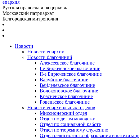
епархия
Русская православная церковь
Московский патриархат
Белгородская митрополия
Новости
Новости епархии
Новости благочиний
Алексеевское благочиние
I-е Бирюченское благочиние
II-е Бирюченское благочиние
Валуйское благочиние
Вейделевское благочиние
Волоконовское благочиние
Красненское благочиние
Ровеньское благочиние
Новости епархиальных отделов
Миссионерский отдел
Отдел по делам молодежи
Отдел по социальной работе
Отдел по тюремному служению
Отдел религиозного образования и катехизац