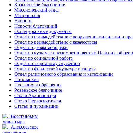
Красненское благочиние
Миссионерский отдел
Митрополия
Новости
Новости благочиний
Общецерковные документы
Отдел по взаимодействию с вооруженными силами и пр
Отдел по взаимодействию с казачеством
Отдел по делам молодежи
Отдел по культуре и взаимоотношениям Церкви с общес
Отдел по социальной работе
Отдел по тюремному служению
Отдел по физической культуре и спорту
Отдел религиозного образования и катехизации
Патриархия
Послания и обращения
Ровеньское благочиние
Слово Архипастыря
Слово Первосвятителя
Статьи и публикации
Восстановим
монастырь
Алексеевское
благочиние