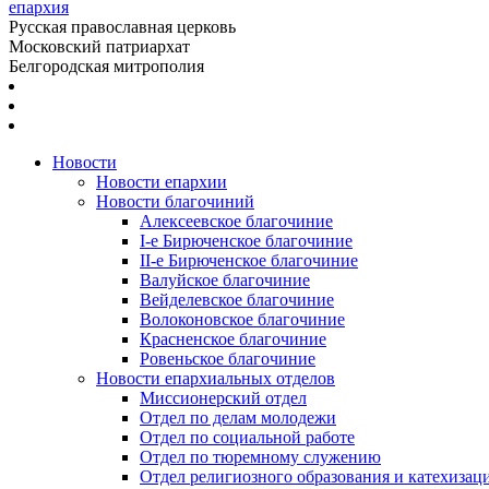
епархия
Русская православная церковь
Московский патриархат
Белгородская митрополия
Новости
Новости епархии
Новости благочиний
Алексеевское благочиние
I-е Бирюченское благочиние
II-е Бирюченское благочиние
Валуйское благочиние
Вейделевское благочиние
Волоконовское благочиние
Красненское благочиние
Ровеньское благочиние
Новости епархиальных отделов
Миссионерский отдел
Отдел по делам молодежи
Отдел по социальной работе
Отдел по тюремному служению
Отдел религиозного образования и катехизац