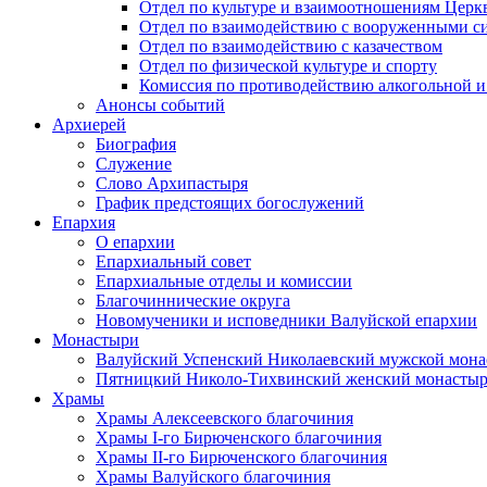
Отдел по культуре и взаимоотношениям Цер
Отдел по взаимодействию с вооруженными с
Отдел по взаимодействию с казачеством
Отдел по физической культуре и спорту
Комиссия по противодействию алкогольной и
Анонсы событий
Архиерей
Биография
Служение
Слово Архипастыря
График предстоящих богослужений
Епархия
О епархии
Епархиальный совет
Епархиальные отделы и комиссии
Благочиннические округа
Новомученики и исповедники Валуйской епархии
Монастыри
Валуйский Успенский Николаевский мужской мона
Пятницкий Николо-Тихвинский женский монастыр
Храмы
Храмы Алексеевского благочиния
Храмы I-го Бирюченского благочиния
Храмы II-го Бирюченского благочиния
Храмы Валуйского благочиния