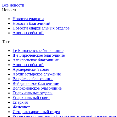
Все новости
Новости
Новости епархии
Новости благочиний
Новости епархиальных отделов
Анонсы событий
Теги
I-е Бирюченское благочиние
II-е Бирюченское благочиние
Алексеевское благочиние
Анонсы событий
Архиерейский совет
Архипастырское служение
Валуйское благочиние
Вейделевское благочиние
Волоконовское благочиние
Епархиальные отделы
Епархиальный совет
Епархия
Женсовет
Историко-архивный отдел
Комиссия по противодействию алкогольной и наркотичес