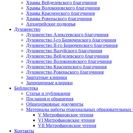
Храмы Вейделевского благочиния
Храмы Волоконовского благочиния
Храмы Красненского благочиния
Храмы Ровеньского благочиния
Архиерейские подворья
Духовенство
Духовенство Алексеевского благочиния
Духовенство I-го Бирюченского благочиния
Духовенство II-го Бирюченского благочиния
Духовенство Валуйского благочиния
Духовенство Вейделевского благочиния
Духовенство Волоконовского благочиния
Духовенство Красненского благочиния
Духовенство Ровеньского благочиния
Заштатные клирики
Запрещенные клирики
Библиотека
Статьи и публикации
Послания и обращения
Общецерковные документы
Материалы работы епархиальных образовательных
V Митрофановские чтения
VI Митрофановские чтения
VII Митрофановские чтения
Контакты