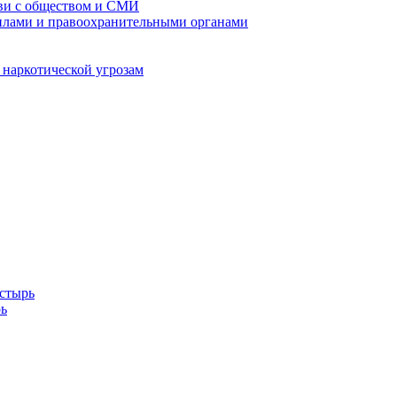
кви с обществом и СМИ
илами и правоохранительными органами
 наркотической угрозам
стырь
ь