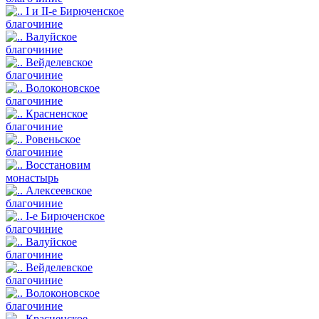
I и II-е Бирюченское
благочиние
Валуйское
благочиние
Вейделевское
благочиние
Волоконовское
благочиние
Красненское
благочиние
Ровеньское
благочиние
Восстановим
монастырь
Алексеевское
благочиние
I-е Бирюченское
благочиние
Валуйское
благочиние
Вейделевское
благочиние
Волоконовское
благочиние
Красненское