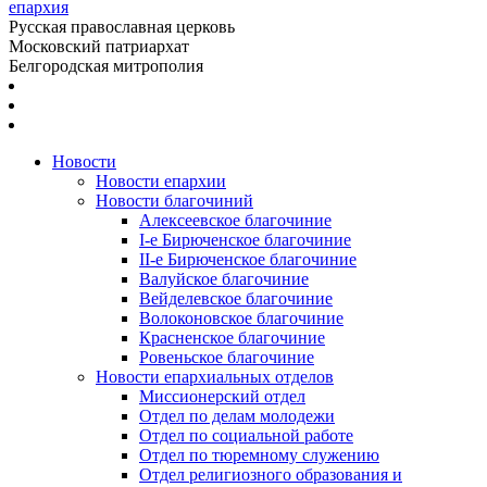
епархия
Русская православная церковь
Московский патриархат
Белгородская митрополия
Новости
Новости епархии
Новости благочиний
Алексеевское благочиние
I-е Бирюченское благочиние
II-е Бирюченское благочиние
Валуйское благочиние
Вейделевское благочиние
Волоконовское благочиние
Красненское благочиние
Ровеньское благочиние
Новости епархиальных отделов
Миссионерский отдел
Отдел по делам молодежи
Отдел по социальной работе
Отдел по тюремному служению
Отдел религиозного образования и