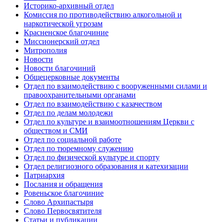
Историко-архивный отдел
Комиссия по противодействию алкогольной и
наркотической угрозам
Красненское благочиние
Миссионерский отдел
Митрополия
Новости
Новости благочиний
Общецерковные документы
Отдел по взаимодействию с вооруженными силами и
правоохранительными органами
Отдел по взаимодействию с казачеством
Отдел по делам молодежи
Отдел по культуре и взаимоотношениям Церкви с
обществом и СМИ
Отдел по социальной работе
Отдел по тюремному служению
Отдел по физической культуре и спорту
Отдел религиозного образования и катехизации
Патриархия
Послания и обращения
Ровеньское благочиние
Слово Архипастыря
Слово Первосвятителя
Статьи и публикации