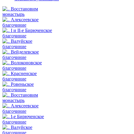
Восстановим
монастырь
Алексеевское
благочиние
I и II-е Бирюченское
благочиние
Валуйское
благочиние
Вейделевское
благочиние
Волоконовское
благочиние
Красненское
благочиние
Ровеньское
благочиние
Восстановим
монастырь
Алексеевское
благочиние
I-е Бирюченское
благочиние
Валуйское
благочиние