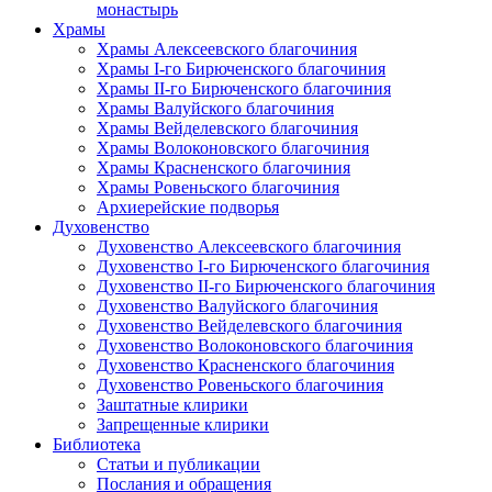
монастырь
Храмы
Храмы Алексеевского благочиния
Храмы I-го Бирюченского благочиния
Храмы II-го Бирюченского благочиния
Храмы Валуйского благочиния
Храмы Вейделевского благочиния
Храмы Волоконовского благочиния
Храмы Красненского благочиния
Храмы Ровеньского благочиния
Архиерейские подворья
Духовенство
Духовенство Алексеевского благочиния
Духовенство I-го Бирюченского благочиния
Духовенство II-го Бирюченского благочиния
Духовенство Валуйского благочиния
Духовенство Вейделевского благочиния
Духовенство Волоконовского благочиния
Духовенство Красненского благочиния
Духовенство Ровеньского благочиния
Заштатные клирики
Запрещенные клирики
Библиотека
Статьи и публикации
Послания и обращения