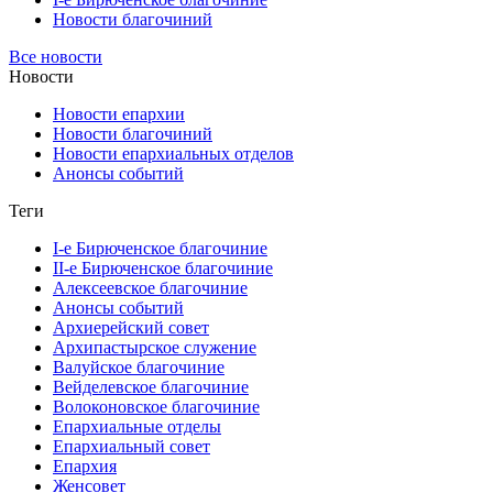
Новости благочиний
Все новости
Новости
Новости епархии
Новости благочиний
Новости епархиальных отделов
Анонсы событий
Теги
I-е Бирюченское благочиние
II-е Бирюченское благочиние
Алексеевское благочиние
Анонсы событий
Архиерейский совет
Архипастырское служение
Валуйское благочиние
Вейделевское благочиние
Волоконовское благочиние
Епархиальные отделы
Епархиальный совет
Епархия
Женсовет