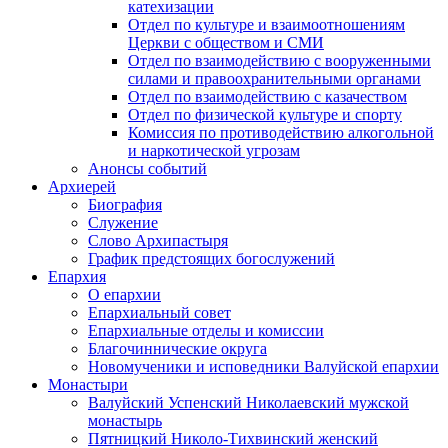
катехизации
Отдел по культуре и взаимоотношениям
Церкви с обществом и СМИ
Отдел по взаимодействию с вооруженными
силами и правоохранительными органами
Отдел по взаимодействию с казачеством
Отдел по физической культуре и спорту
Комиссия по противодействию алкогольной
и наркотической угрозам
Анонсы событий
Архиерей
Биография
Служение
Слово Архипастыря
График предстоящих богослужений
Епархия
О епархии
Епархиальный совет
Епархиальные отделы и комиссии
Благочиннические округа
Новомученики и исповедники Валуйской епархии
Монастыри
Валуйский Успенский Николаевский мужской
монастырь
Пятницкий Николо-Тихвинский женский