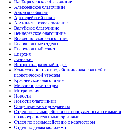
II-е Бирюченское благочиние
Алексеевское благочиние
Анонсы событий
Архиерейский совет
Архипастырское служение
Валуйское благочиние
Вейделевское благочиние
Волоконовское благочиние
Епархиальные отделы
Епархиальный совет
Епархия
Женсовет
Историко-архивный отдел
Комиссия по противодействию алкогольной и
наркотической угрозам
Красненское благочиние
Миссионерский отдел
Митрополия
Новости
Новости благочиний
Общецерковные документы
Отдел по взаимодействию с вооруженными силами и
правоохранительными органами
Отдел по взаимодействию с казачеством
Отдел по делам молодежи