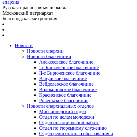
епархия
Русская православная церковь
Московский патриархат
Белгородская митрополия
Новости
Новости епархии
Новости благочиний
Алексеевское благочиние
I-е Бирюченское благочиние
II-е Бирюченское благочиние
Валуйское благочиние
Вейделевское благочиние
Волоконовское благочиние
Красненское благочиние
Ровеньское благочиние
Новости епархиальных отделов
Миссионерский отдел
Отдел по делам молодежи
Отдел по социальной работе
Отдел по тюремному служению
Отдел религиозного образования и