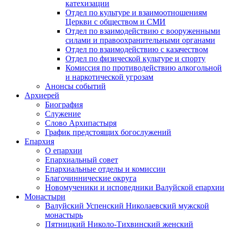
катехизации
Отдел по культуре и взаимоотношениям
Церкви с обществом и СМИ
Отдел по взаимодействию с вооруженными
силами и правоохранительными органами
Отдел по взаимодействию с казачеством
Отдел по физической культуре и спорту
Комиссия по противодействию алкогольной
и наркотической угрозам
Анонсы событий
Архиерей
Биография
Служение
Слово Архипастыря
График предстоящих богослужений
Епархия
О епархии
Епархиальный совет
Епархиальные отделы и комиссии
Благочиннические округа
Новомученики и исповедники Валуйской епархии
Монастыри
Валуйский Успенский Николаевский мужской
монастырь
Пятницкий Николо-Тихвинский женский