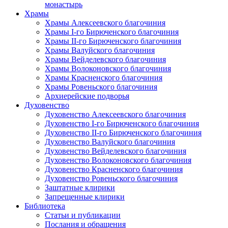
монастырь
Храмы
Храмы Алексеевского благочиния
Храмы I-го Бирюченского благочиния
Храмы II-го Бирюченского благочиния
Храмы Валуйского благочиния
Храмы Вейделевского благочиния
Храмы Волоконовского благочиния
Храмы Красненского благочиния
Храмы Ровеньского благочиния
Архиерейские подворья
Духовенство
Духовенство Алексеевского благочиния
Духовенство I-го Бирюченского благочиния
Духовенство II-го Бирюченского благочиния
Духовенство Валуйского благочиния
Духовенство Вейделевского благочиния
Духовенство Волоконовского благочиния
Духовенство Красненского благочиния
Духовенство Ровеньского благочиния
Заштатные клирики
Запрещенные клирики
Библиотека
Статьи и публикации
Послания и обращения