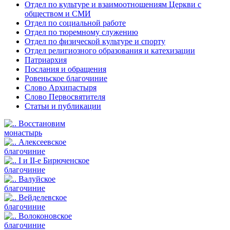
Отдел по культуре и взаимоотношениям Церкви с
обществом и СМИ
Отдел по социальной работе
Отдел по тюремному служению
Отдел по физической культуре и спорту
Отдел религиозного образования и катехизации
Патриархия
Послания и обращения
Ровеньское благочиние
Слово Архипастыря
Слово Первосвятителя
Статьи и публикации
Восстановим
монастырь
Алексеевское
благочиние
I и II-е Бирюченское
благочиние
Валуйское
благочиние
Вейделевское
благочиние
Волоконовское
благочиние