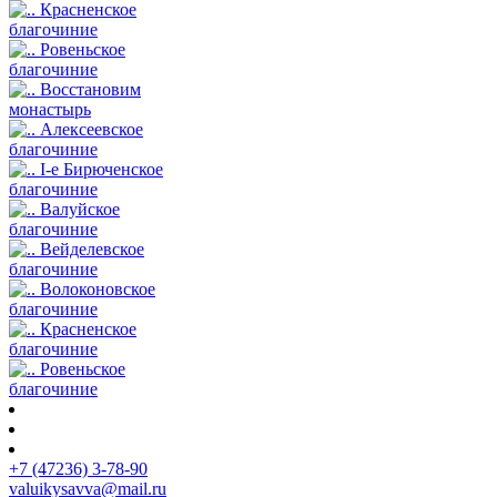
Красненское
благочиние
Ровеньское
благочиние
Восстановим
монастырь
Алексеевское
благочиние
I-е Бирюченское
благочиние
Валуйское
благочиние
Вейделевское
благочиние
Волоконовское
благочиние
Красненское
благочиние
Ровеньское
благочиние
+7 (47236) 3-78-90
valuikysavva@mail.ru