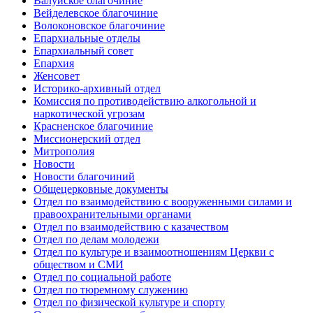
Валуйское благочиние
Вейделевское благочиние
Волоконовское благочиние
Епархиальные отделы
Епархиальный совет
Епархия
Женсовет
Историко-архивный отдел
Комиссия по противодействию алкогольной и
наркотической угрозам
Красненское благочиние
Миссионерский отдел
Митрополия
Новости
Новости благочиний
Общецерковные документы
Отдел по взаимодействию с вооруженными силами и
правоохранительными органами
Отдел по взаимодействию с казачеством
Отдел по делам молодежи
Отдел по культуре и взаимоотношениям Церкви с
обществом и СМИ
Отдел по социальной работе
Отдел по тюремному служению
Отдел по физической культуре и спорту