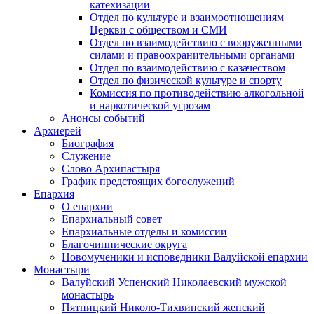
катехизации
Отдел по культуре и взаимоотношениям
Церкви с обществом и СМИ
Отдел по взаимодействию с вооруженными
силами и правоохранительными органами
Отдел по взаимодействию с казачеством
Отдел по физической культуре и спорту
Комиссия по противодействию алкогольной
и наркотической угрозам
Анонсы событий
Архиерей
Биография
Служение
Слово Архипастыря
График предстоящих богослужений
Епархия
О епархии
Епархиальный совет
Епархиальные отделы и комиссии
Благочиннические округа
Новомученики и исповедники Валуйской епархии
Монастыри
Валуйский Успенский Николаевский мужской
монастырь
Пятницкий Николо-Тихвинский женский