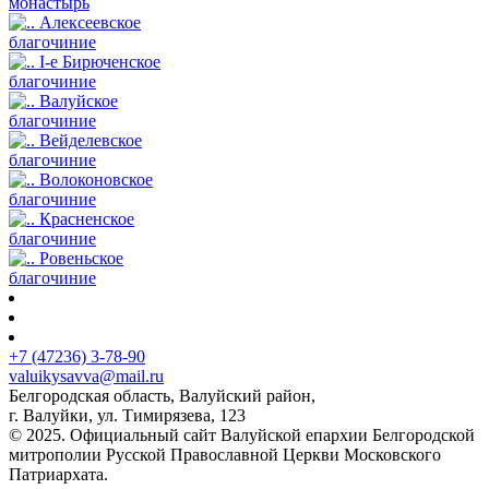
монастырь
Алексеевское
благочиние
I-е Бирюченское
благочиние
Валуйское
благочиние
Вейделевское
благочиние
Волоконовское
благочиние
Красненское
благочиние
Ровеньское
благочиние
+7 (47236) 3-78-90
valuikysavva@mail.ru
Белгородская область, Валуйский район,
г. Валуйки, ул. Тимирязева, 123
© 2025. Официальный сайт Валуйской епархии Белгородской
митрополии Русской Православной Церкви Московского
Патриархата.