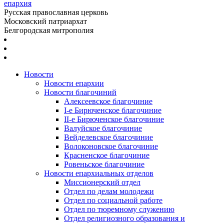
епархия
Русская православная церковь
Московский патриархат
Белгородская митрополия
Новости
Новости епархии
Новости благочиний
Алексеевское благочиние
I-е Бирюченское благочиние
II-е Бирюченское благочиние
Валуйское благочиние
Вейделевское благочиние
Волоконовское благочиние
Красненское благочиние
Ровеньское благочиние
Новости епархиальных отделов
Миссионерский отдел
Отдел по делам молодежи
Отдел по социальной работе
Отдел по тюремному служению
Отдел религиозного образования и