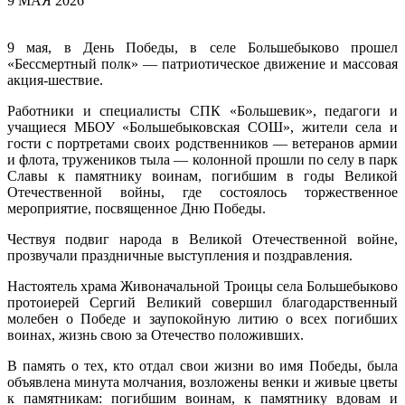
9 МАЯ 2026
9 мая, в День Победы, в селе Большебыково прошел
«Бессмертный полк» — патриотическое движение и массовая
акция-шествие.
Работники и специалисты СПК «Большевик», педагоги и
учащиеся МБОУ «Большебыковская СОШ», жители села и
гости с портретами своих родственников — ветеранов армии
и флота, тружеников тыла — колонной прошли по селу в парк
Славы к памятнику воинам, погибшим в годы Великой
Отечественной войны, где состоялось торжественное
мероприятие, посвященное Дню Победы.
Чествуя подвиг народа в Великой Отечественной войне,
прозвучали праздничные выступления и поздравления.
Настоятель храма Живоначальной Троицы села Большебыково
протоиерей Сергий Великий совершил благодарственный
молебен о Победе и заупокойную литию о всех погибших
воинах, жизнь свою за Отечество положивших.
В память о тех, кто отдал свои жизни во имя Победы, была
объявлена минута молчания, возложены венки и живые цветы
к памятникам: погибшим воинам, к памятнику вдовам и