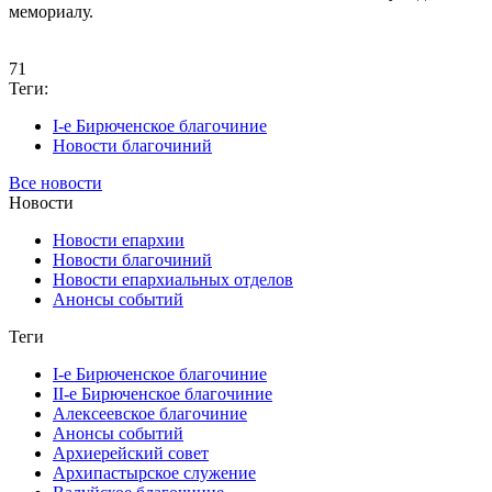
мемориалу.
71
Теги:
I-е Бирюченское благочиние
Новости благочиний
Все новости
Новости
Новости епархии
Новости благочиний
Новости епархиальных отделов
Анонсы событий
Теги
I-е Бирюченское благочиние
II-е Бирюченское благочиние
Алексеевское благочиние
Анонсы событий
Архиерейский совет
Архипастырское служение