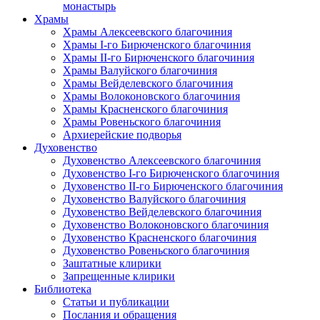
монастырь
Храмы
Храмы Алексеевского благочиния
Храмы I-го Бирюченского благочиния
Храмы II-го Бирюченского благочиния
Храмы Валуйского благочиния
Храмы Вейделевского благочиния
Храмы Волоконовского благочиния
Храмы Красненского благочиния
Храмы Ровеньского благочиния
Архиерейские подворья
Духовенство
Духовенство Алексеевского благочиния
Духовенство I-го Бирюченского благочиния
Духовенство II-го Бирюченского благочиния
Духовенство Валуйского благочиния
Духовенство Вейделевского благочиния
Духовенство Волоконовского благочиния
Духовенство Красненского благочиния
Духовенство Ровеньского благочиния
Заштатные клирики
Запрещенные клирики
Библиотека
Статьи и публикации
Послания и обращения