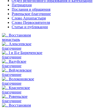
Отдел религиозного образования и катехизации
Патриархия
Послания и обращения
Ровеньское благочиние
Слово Архипастыря
Слово Первосвятителя
Статьи и публикации
Восстановим
монастырь
Алексеевское
благочиние
I и II-е Бирюченское
благочиние
Валуйское
благочиние
Вейделевское
благочиние
Волоконовское
благочиние
Красненское
благочиние
Ровеньское
благочиние
Восстановим