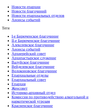
Новости епархии
Новости благочиний
Новости епархиальных отделов
Анонсы событий
Теги
I-е Бирюченское благочиние
II-е Бирюченское благочиние
Алексеевское благочиние
Анонсы событий
Архиерейский совет
Архипастырское служение
Валуйское благочиние
Вейделевское благочиние
Волоконовское благочиние
Епархиальные отделы
Епархиальный совет
Епархия
Женсовет
Историко-архивный отдел
Комиссия по противодействию алкогольной и
наркотической угрозам
Красненское благочиние