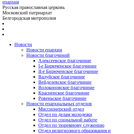
епархия
Русская православная церковь
Московский патриархат
Белгородская митрополия
Новости
Новости епархии
Новости благочиний
Алексеевское благочиние
I-е Бирюченское благочиние
II-е Бирюченское благочиние
Валуйское благочиние
Вейделевское благочиние
Волоконовское благочиние
Красненское благочиние
Ровеньское благочиние
Новости епархиальных отделов
Миссионерский отдел
Отдел по делам молодежи
Отдел по социальной работе
Отдел по тюремному служению
Отдел религиозного образования и