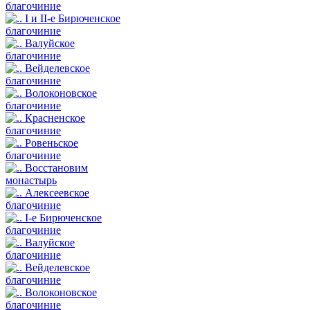
благочиние
I и II-е Бирюченское
благочиние
Валуйское
благочиние
Вейделевское
благочиние
Волоконовское
благочиние
Красненское
благочиние
Ровеньское
благочиние
Восстановим
монастырь
Алексеевское
благочиние
I-е Бирюченское
благочиние
Валуйское
благочиние
Вейделевское
благочиние
Волоконовское
благочиние