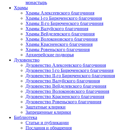
монастырь
Храмы
Храмы Алексеевского благочиния
Храмы I-го Бирюченского благочиния
Храмы II-го Бирюченского благочиния
Храмы Валуйского благочиния
Храмы Вейделевского благочиния
Храмы Волоконовского благочиния
Храмы Красненского благочиния
Храмы Ровеньского благочиния
Архиерейские подворья
Духовенство
Духовенство Алексеевского благочиния
Духовенство I-го Бирюченского благочиния
Духовенство II-го Бирюченского благочиния
Духовенство Валуйского благочиния
Духовенство Вейделевского благочиния
Духовенство Волоконовского благочиния
Духовенство Красненского благочиния
Духовенство Ровеньского благочиния
Заштатные клирики
Запрещенные клирики
Библиотека
Статьи и публикации
Послания и обращения