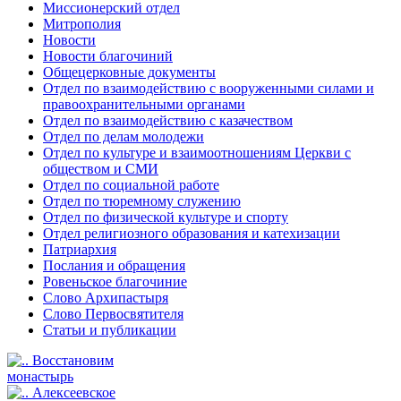
Миссионерский отдел
Митрополия
Новости
Новости благочиний
Общецерковные документы
Отдел по взаимодействию с вооруженными силами и
правоохранительными органами
Отдел по взаимодействию с казачеством
Отдел по делам молодежи
Отдел по культуре и взаимоотношениям Церкви с
обществом и СМИ
Отдел по социальной работе
Отдел по тюремному служению
Отдел по физической культуре и спорту
Отдел религиозного образования и катехизации
Патриархия
Послания и обращения
Ровеньское благочиние
Слово Архипастыря
Слово Первосвятителя
Статьи и публикации
Восстановим
монастырь
Алексеевское