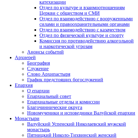
катехизации
Отдел по культуре и взаимоотношениям
Церкви с обществом и СМИ
Отдел по взаимодействию с вооруженными
силами и правоохранительными органами
Отдел по взаимодействию с казачеством
Отдел по физической культуре и спорту
Комиссия по противодействию алкогольной
и наркотической угрозам
Анонсы событий
Архиерей
Биография
Служение
Слово Архипастыря
График предстоящих богослужений
Епархия
О епархии
Епархиальный совет
Епархиальные отделы и комиссии
Благочиннические округа
Новомученики и исповедники Валуйской епархии
Монастыри
Валуйский Успенский Николаевский мужской
монастырь
Пятницкий Николо-Тихвинский женский