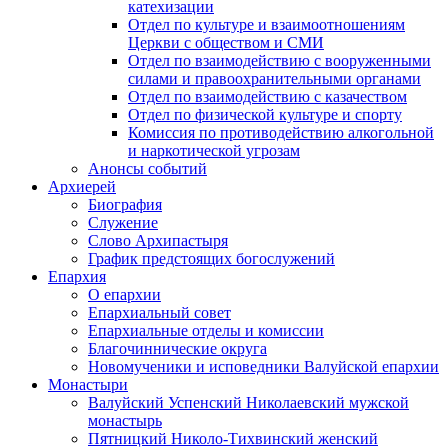
катехизации
Отдел по культуре и взаимоотношениям
Церкви с обществом и СМИ
Отдел по взаимодействию с вооруженными
силами и правоохранительными органами
Отдел по взаимодействию с казачеством
Отдел по физической культуре и спорту
Комиссия по противодействию алкогольной
и наркотической угрозам
Анонсы событий
Архиерей
Биография
Служение
Слово Архипастыря
График предстоящих богослужений
Епархия
О епархии
Епархиальный совет
Епархиальные отделы и комиссии
Благочиннические округа
Новомученики и исповедники Валуйской епархии
Монастыри
Валуйский Успенский Николаевский мужской
монастырь
Пятницкий Николо-Тихвинский женский