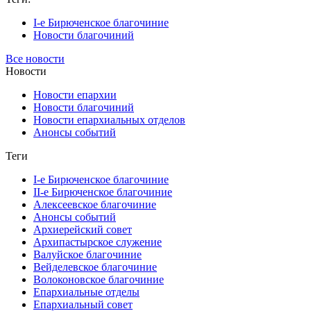
I-е Бирюченское благочиние
Новости благочиний
Все новости
Новости
Новости епархии
Новости благочиний
Новости епархиальных отделов
Анонсы событий
Теги
I-е Бирюченское благочиние
II-е Бирюченское благочиние
Алексеевское благочиние
Анонсы событий
Архиерейский совет
Архипастырское служение
Валуйское благочиние
Вейделевское благочиние
Волоконовское благочиние
Епархиальные отделы
Епархиальный совет