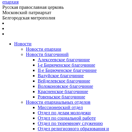
епархия
Русская православная церковь
Московский патриархат
Белгородская митрополия
Новости
Новости епархии
Новости благочиний
Алексеевское благочиние
I-е Бирюченское благочиние
II-е Бирюченское благочиние
Валуйское благочиние
Вейделевское благочиние
Волоконовское благочиние
Красненское благочиние
Ровеньское благочиние
Новости епархиальных отделов
Миссионерский отдел
Отдел по делам молодежи
Отдел по социальной работе
Отдел по тюремному служению
Отдел религиозного образования и