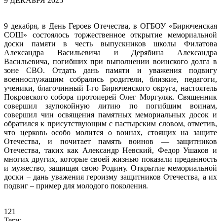
9 ДЕКАБРЯ 2025
9 декабря, в День Героев Отечества, в ОГБОУ «Бирюченская
СОШ» состоялось торжественное открытие мемориальной
доски памяти в честь выпускников школы Филатова
Александра Васильевича и Дерябина Александра
Васильевича, погибших при выполнении воинского долга в
зоне СВО. Отдать дань памяти и уважения подвигу
военнослужащим собрались родители, близкие, педагоги,
ученики, благочинный I-го Бирюченского округа, настоятель
Покровского собора протоиерей Олег Моргуляк. Священник
совершил заупокойную литию по погибшим воинам,
совершил чин освящения памятных мемориальных досок и
обратился к присутствующим с пастырским словом, отметив,
что церковь особо молится о воинах, стоящих на защите
Отечества, и почитает память воинов — защитников
Отечества, таких как Александр Невский, Федор Ушаков и
многих других, которые своей жизнью показали преданность
и мужество, защищая свою Родину. Открытие мемориальной
доски – дань уважения героизму защитников Отечества, а их
подвиг – пример для молодого поколения.
121
Теги: