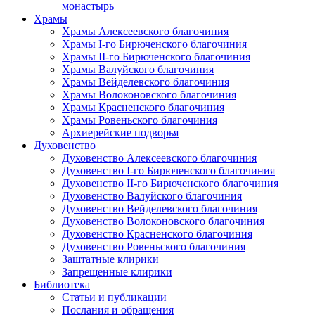
монастырь
Храмы
Храмы Алексеевского благочиния
Храмы I-го Бирюченского благочиния
Храмы II-го Бирюченского благочиния
Храмы Валуйского благочиния
Храмы Вейделевского благочиния
Храмы Волоконовского благочиния
Храмы Красненского благочиния
Храмы Ровеньского благочиния
Архиерейские подворья
Духовенство
Духовенство Алексеевского благочиния
Духовенство I-го Бирюченского благочиния
Духовенство II-го Бирюченского благочиния
Духовенство Валуйского благочиния
Духовенство Вейделевского благочиния
Духовенство Волоконовского благочиния
Духовенство Красненского благочиния
Духовенство Ровеньского благочиния
Заштатные клирики
Запрещенные клирики
Библиотека
Статьи и публикации
Послания и обращения