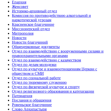
Епархия
Женсовет
Историко-архивный отдел
Комиссия по противодействию алкогольной и
наркотической угрозам
Красненское благочиние
Миссионерский отдел
Митрополия
Новости
Новости благочиний
Общецерковные документы
Отдел по взаимодействию с вооруженными силами и
правоохранительными органами
Отдел по взаимодействию с казачеством
Отдел по делам молодежи
Отдел по культуре и взаимоотношениям Церкви с
обществом и СМИ
Отдел по социальной работе
Отдел по тюремному служению
Отдел по физической культуре и спорту
Отдел религиозного образования и катехизации
Патриархия
Послания и обращения
Ровеньское благочиние
Слово Архипастыря