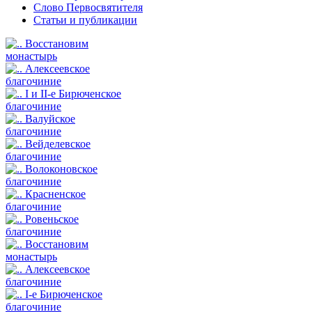
Слово Первосвятителя
Статьи и публикации
Восстановим
монастырь
Алексеевское
благочиние
I и II-е Бирюченское
благочиние
Валуйское
благочиние
Вейделевское
благочиние
Волоконовское
благочиние
Красненское
благочиние
Ровеньское
благочиние
Восстановим
монастырь
Алексеевское
благочиние
I-е Бирюченское
благочиние