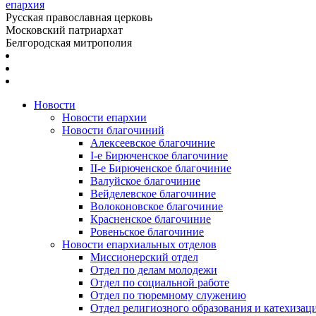
епархия
Русская православная церковь
Московский патриархат
Белгородская митрополия
Новости
Новости епархии
Новости благочиний
Алексеевское благочиние
I-е Бирюченское благочиние
II-е Бирюченское благочиние
Валуйское благочиние
Вейделевское благочиние
Волоконовское благочиние
Красненское благочиние
Ровеньское благочиние
Новости епархиальных отделов
Миссионерский отдел
Отдел по делам молодежи
Отдел по социальной работе
Отдел по тюремному служению
Отдел религиозного образования и катехизац