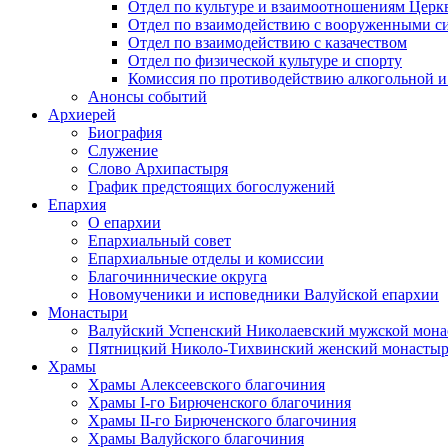
Отдел по культуре и взаимоотношениям Цер
Отдел по взаимодействию с вооруженными с
Отдел по взаимодействию с казачеством
Отдел по физической культуре и спорту
Комиссия по противодействию алкогольной и
Анонсы событий
Архиерей
Биография
Служение
Слово Архипастыря
График предстоящих богослужений
Епархия
О епархии
Епархиальный совет
Епархиальные отделы и комиссии
Благочиннические округа
Новомученики и исповедники Валуйской епархии
Монастыри
Валуйский Успенский Николаевский мужской мона
Пятницкий Николо-Тихвинский женский монастыр
Храмы
Храмы Алексеевского благочиния
Храмы I-го Бирюченского благочиния
Храмы II-го Бирюченского благочиния
Храмы Валуйского благочиния