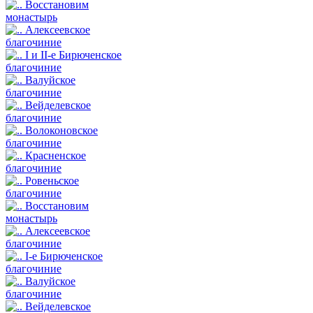
Восстановим
монастырь
Алексеевское
благочиние
I и II-е Бирюченское
благочиние
Валуйское
благочиние
Вейделевское
благочиние
Волоконовское
благочиние
Красненское
благочиние
Ровеньское
благочиние
Восстановим
монастырь
Алексеевское
благочиние
I-е Бирюченское
благочиние
Валуйское
благочиние
Вейделевское