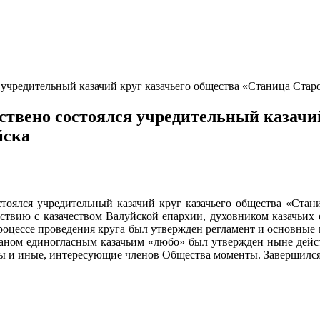
 учредительный казачий круг казачьего общества «Станица Старо
ествено состоялся учредительный казачи
йска
стоялся учредительный казачий круг казачьего общества «Стани
йствию с казачеством Валуйской епархии, духовником казачьих
оцессе проведения круга был утвержден регламент и основные 
аманом единогласным казачьим «любо» был утвержден ныне дей
ы и иные, интересующие членов Общества моменты. Завершилс