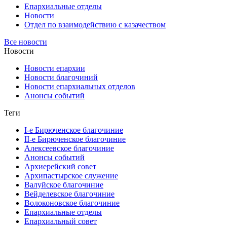
Епархиальные отделы
Новости
Отдел по взаимодействию с казачеством
Все новости
Новости
Новости епархии
Новости благочиний
Новости епархиальных отделов
Анонсы событий
Теги
I-е Бирюченское благочиние
II-е Бирюченское благочиние
Алексеевское благочиние
Анонсы событий
Архиерейский совет
Архипастырское служение
Валуйское благочиние
Вейделевское благочиние
Волоконовское благочиние
Епархиальные отделы
Епархиальный совет