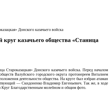
казацкая» Донского казачьего войска
й круг казачьего общества «Станица
ца Староказацкая» Донского казачьего войска. Перед началом
 обществ Валуйского городского округа протоиереем Виталием
положения деятельности общества. На круге был избран атаман
ствующий — Скидоненко Владимир Евгеньевич. Так же, в ходе
я Круг Благодарственным молебном и общим фото.