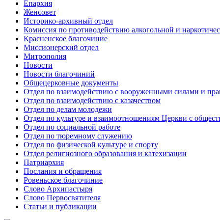
Епархия
Женсовет
Историко-архивный отдел
Комиссия по противодействию алкогольной и наркотичес
Красненское благочиние
Миссионерский отдел
Митрополия
Новости
Новости благочиний
Общецерковные документы
Отдел по взаимодействию с вооруженными силами и пр
Отдел по взаимодействию с казачеством
Отдел по делам молодежи
Отдел по культуре и взаимоотношениям Церкви с общес
Отдел по социальной работе
Отдел по тюремному служению
Отдел по физической культуре и спорту
Отдел религиозного образования и катехизации
Патриархия
Послания и обращения
Ровеньское благочиние
Слово Архипастыря
Слово Первосвятителя
Статьи и публикации