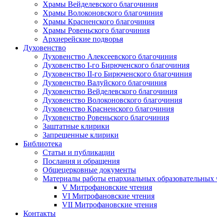
Храмы Вейделевского благочиния
Храмы Волоконовского благочиния
Храмы Красненского благочиния
Храмы Ровеньского благочиния
Архиерейские подворья
Духовенство
Духовенство Алексеевского благочиния
Духовенство I-го Бирюченского благочиния
Духовенство II-го Бирюченского благочиния
Духовенство Валуйского благочиния
Духовенство Вейделевского благочиния
Духовенство Волоконовского благочиния
Духовенство Красненского благочиния
Духовенство Ровеньского благочиния
Заштатные клирики
Запрещенные клирики
Библиотека
Статьи и публикации
Послания и обращения
Общецерковные документы
Материалы работы епархиальных образовательных
V Митрофановские чтения
VI Митрофановские чтения
VII Митрофановские чтения
Контакты