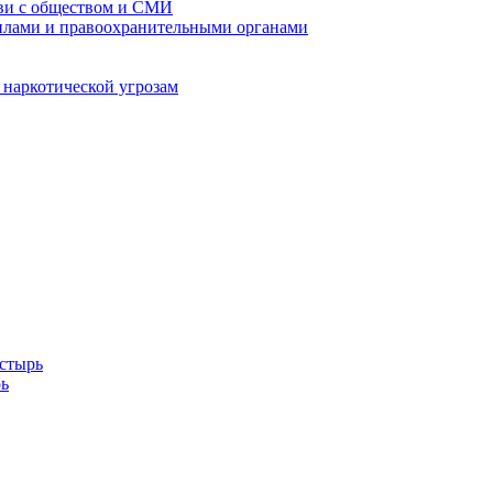
кви с обществом и СМИ
илами и правоохранительными органами
 наркотической угрозам
стырь
ь